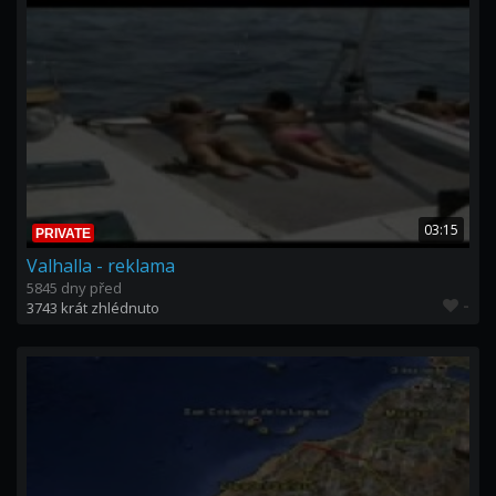
03:15
PRIVATE
Valhalla - reklama
5845 dny před
-
3743 krát zhlédnuto