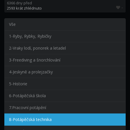
6366 dny před
-
2593 krát zhlédnuto
Vše
1-Ryby, Rybky, Rybičky
2-Vraky lodí, ponorek a letadel
3-Freediving a šnorchlování
4-Jeskyně a prolejzačky
5-Historie
6-Potápěčská škola
7.Pracovní potápění
8-Potápěčská technika