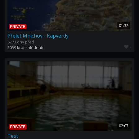
01:32
PRIVATE
Přelet Mnichov - Kapverdy
6273 dny před
-
5059 krát zhlédnuto
02:07
PRIVATE
Test