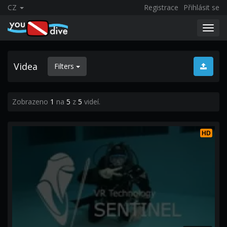
CZ
Registrace
Přihlásit se
Toggl
navig
Videa
Filters
Zobrazeno
1
na
5
z
5
videí.
HD