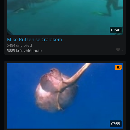
02:40
Mike Rutzen se žralokem
5484 dny před
-
5885 krát zhlédnuto
HD
07:55