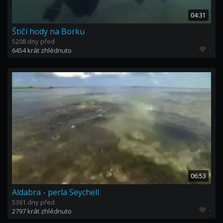
04:31
Štičí hody na Borku
5208 dny před
-
6454 krát zhlédnuto
06:53
Aldabra - perla Seychell
5361 dny před
-
2797 krát zhlédnuto