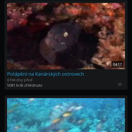
04:17
Potápění na Kanárských ostrovech
6194 dny před
-
5081 krát zhlédnuto