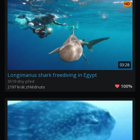
HD
03:28
Longimanus shark freediving in Egypt
3519 dny před
100%
2197 krát zhlédnuto