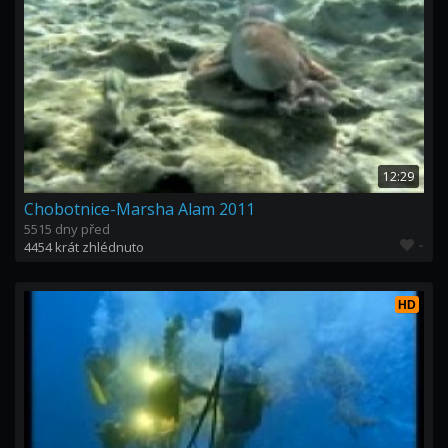
12:29
Chobotnice-Marsha Alam 2011
5515 dny před
-
4454 krát zhlédnuto
HD