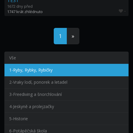
TEST
1672 dny před
-
1747 krát zhlédnuto
1
»
Vše
1-Ryby, Rybky, Rybičky
2-Vraky lodí, ponorek a letadel
3-Freediving a šnorchlování
4-Jeskyně a prolejzačky
5-Historie
6-Potápěčská škola