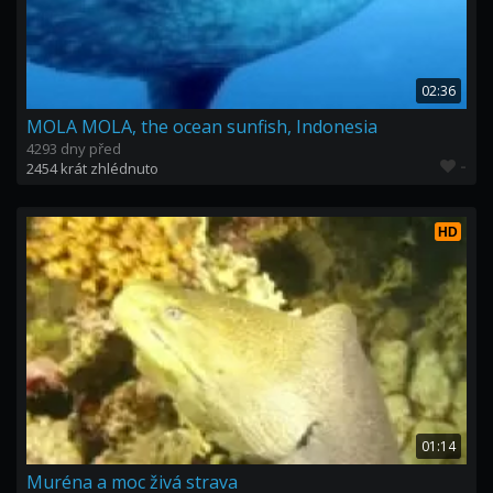
02:36
MOLA MOLA, the ocean sunfish, Indonesia
4293 dny před
-
2454 krát zhlédnuto
HD
01:14
Muréna a moc živá strava