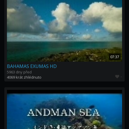
07:37
BAHAMAS EXUMAS HD
5963 dny před
-
4069 krát zhlédnuto