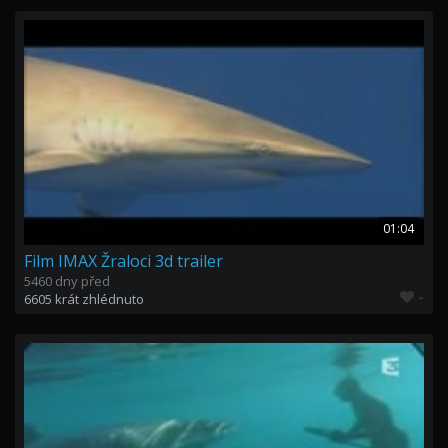
01:04
Film IMAX Žraloci 3d trailer
5460 dny před
-
6605 krát zhlédnuto