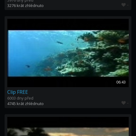
5976 dny před
-
3276 krát zhlédnuto
06:43
Clip FREE
6003 dny před
-
4745 krát zhlédnuto