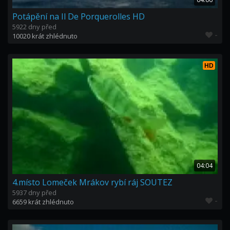
Potápění na Il De Porquerolles HD
5922 dny před
-
10020 krát zhlédnuto
HD
04:04
4.místo Lomeček Mrákov rybí ráj SOUTEZ
5937 dny před
-
6659 krát zhlédnuto