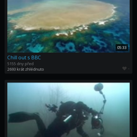
05:33
Chill out s BBC
5155 dny před
-
2693 krát zhlédnuto