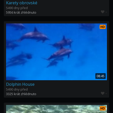
Karety obrovské
5490 dny před
-
5956 krát zhlédnuto
HD
08:45
Dolphin House
5490 dny před
-
3325 krát zhlédnuto
HD