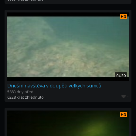
HD
04:30
Dnešní návštěva v doupěti velkých sumců
5883 dny před
-
6228 krát zhlédnuto
HD