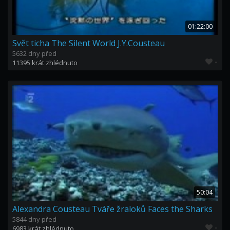
01:22:00
Svět ticha The Silent World J.Y.Cousteau
5632 dny před
-
11395 krát zhlédnuto
50:04
Alexandra Cousteau Tváře žraloků Faces the Sharks
5844 dny před
-
6983 krát zhlédnuto