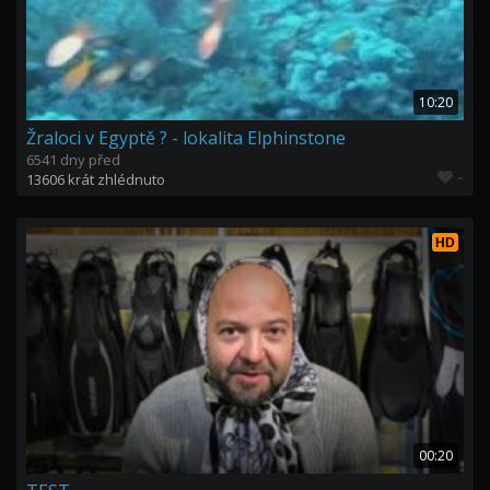
10:20
Žraloci v Egyptě ? - lokalita Elphinstone
6541 dny před
-
13606 krát zhlédnuto
HD
00:20