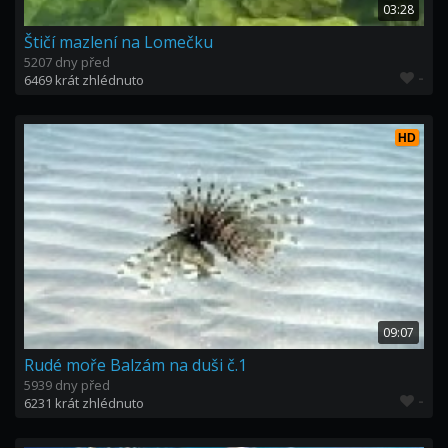
03:28
Štičí mazlení na Lomečku
5207 dny před
-
6469 krát zhlédnuto
HD
09:07
Rudé moře Balzám na duši č.1
5939 dny před
-
6231 krát zhlédnuto