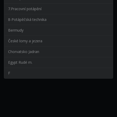
7.Pracovní potápění
8-Potápěčská technika
Bermudy
České lomy a jezera
Chorvatsko Jadran
Egypt Rudé m.
F