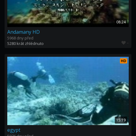
08:24
Andamany HD
5968 dny před
-
5280 krát zhlédnuto
HD
15:19
egypt