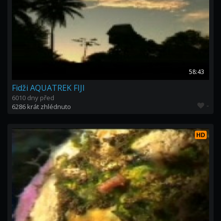
58:43
Fidži AQUATREK FIJI
6010 dny před
-
6286 krát zhlédnuto
HD