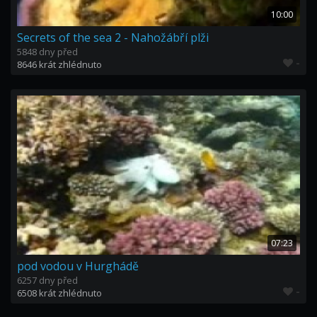
10:00
Secrets of the sea 2 - Nahožábří plži
5848 dny před
-
8646 krát zhlédnuto
07:23
pod vodou v Hurghádě
6257 dny před
-
6508 krát zhlédnuto