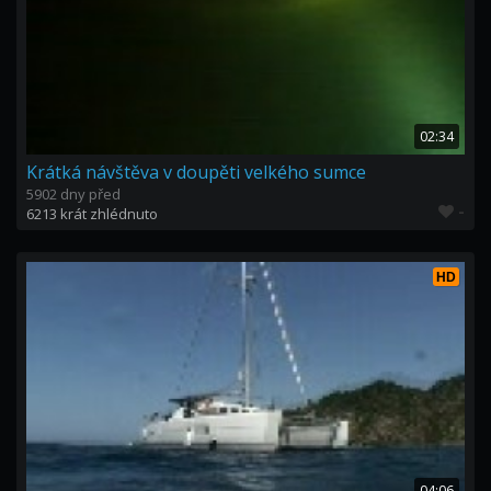
02:34
Krátká návštěva v doupěti velkého sumce
5902 dny před
-
6213 krát zhlédnuto
HD
04:06