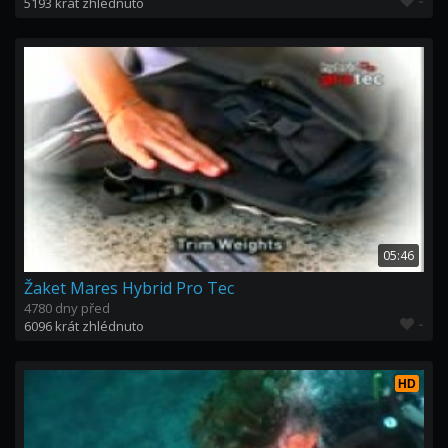
-
5193 krát zhlédnuto
05:46
Žaket Mares Hybrid Pro Tec
4780 dny před
-
6096 krát zhlédnuto
HD