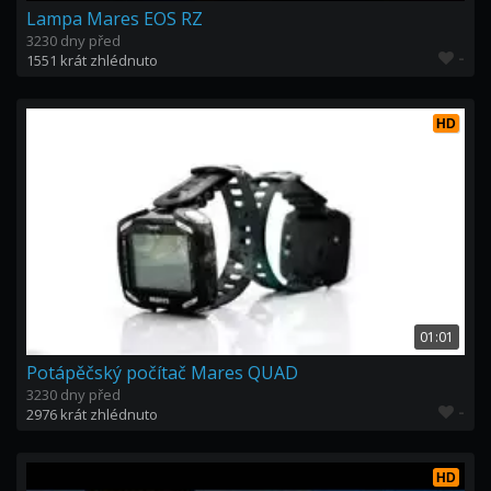
Lampa Mares EOS RZ
3230 dny před
-
1551 krát zhlédnuto
HD
01:01
Potápěčský počítač Mares QUAD
3230 dny před
-
2976 krát zhlédnuto
HD