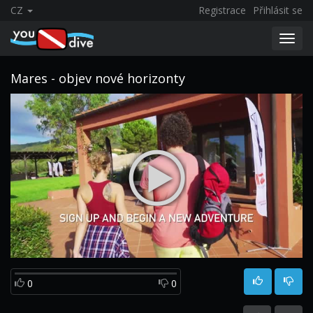
CZ
Registrace
Přihlásit se
Toggl
navig
Mares - objev nové horizonty
0
0