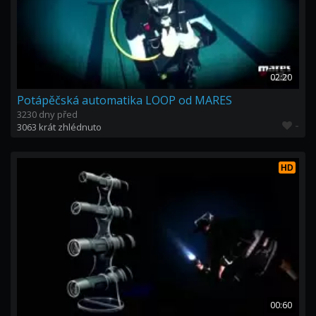
02:20
Potápěčská automatika LOOP od MARES
3230 dny před
-
3063 krát zhlédnuto
HD
00:60