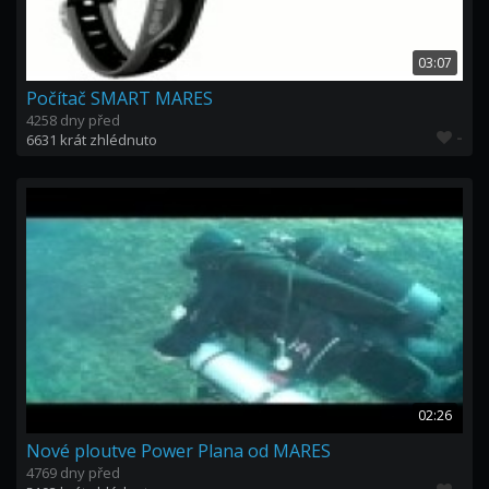
03:07
Počítač SMART MARES
4258 dny před
-
6631 krát zhlédnuto
02:26
Nové ploutve Power Plana od MARES
4769 dny před