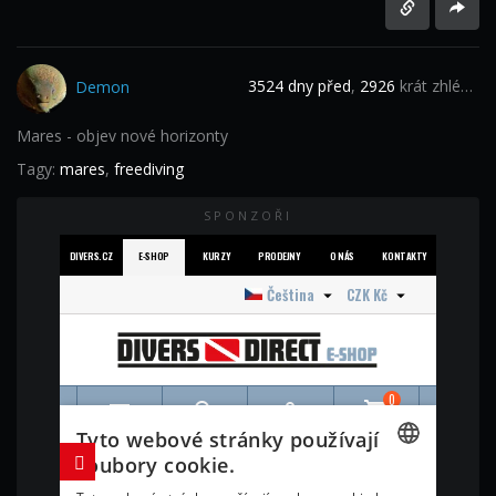
3524 dny před
,
2926
krát zhlédnuto
Demon
Mares - objev nové horizonty
Tagy:
mares
,
freediving
SPONZOŘI