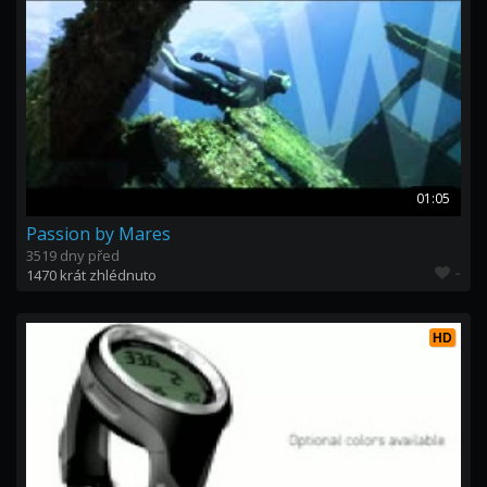
01:05
Passion by Mares
3519 dny před
-
1470 krát zhlédnuto
HD