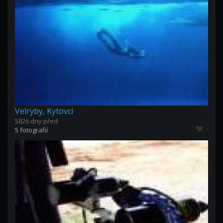
Velryby, Kytovci
5826 dny před
-
5 fotografií