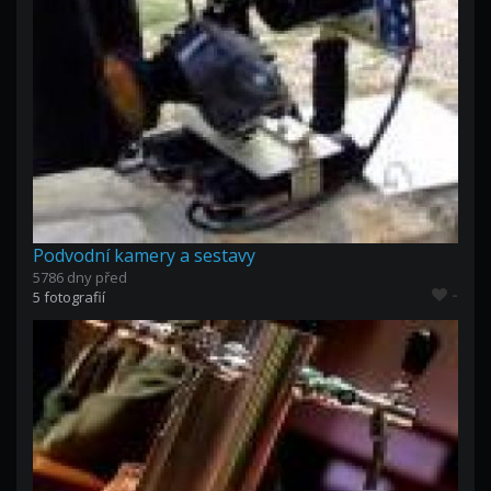
Podvodní kamery a sestavy
5786 dny před
-
5 fotografií