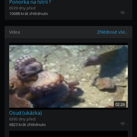
Ponorka na Istrii ?
6539 dny před
-
10688 krát zhlédnuto
Videa
Zhlédnout vše...
02:26
Osud (ukázka)
6393 dny před
-
6823 krát zhlédnuto