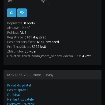
0
0
Popularita:
0 bodů
Aktivita:
0 bodů
Pohlaví:
Muž
Registrace:
6401 dny před
Poslední přihlášení:
6161 dny před
Profil navštíven:
3555 krát
Zhlédnul/a:
35 videí
Uživatelé zhlédli Voda_more_oceany videoa:
95314 krát
KONTAKT Voda_more_oceany
Přidat do přátel
Poslat zprávu
Odebírat
Nahlásit uživatele
Blokovat uživatele