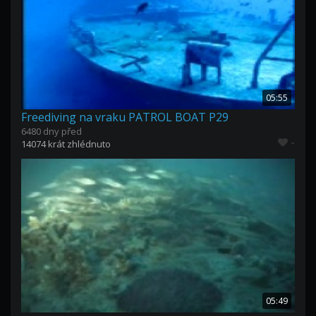
05:55
Freediving na vraku PATROL BOAT P29
6480 dny před
-
14074 krát zhlédnuto
05:49