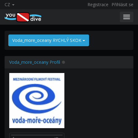
CZ
Registrace
Přihlásit se
Toggl
navig
Voda_more_oceany RYCHLÝ SKOK
Voda_more_oceany Profil