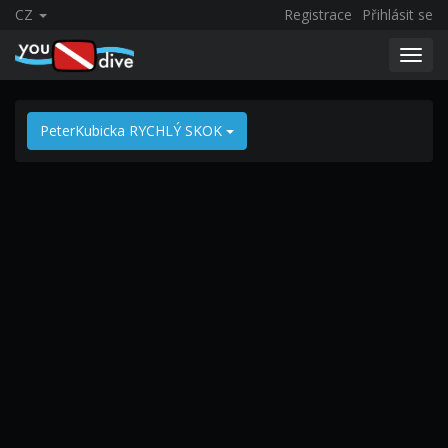
CZ
Registrace
Přihlásit se
Toggl
navig
PeterKubicka RYCHLÝ SKOK