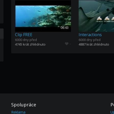
06:43
Clip FREE
Interactions
6000 dny před
6000 dny před
-
4745 krát zhlédnuto
4887 krát zhlédnuto
Spolupráce
P
Reklama
U