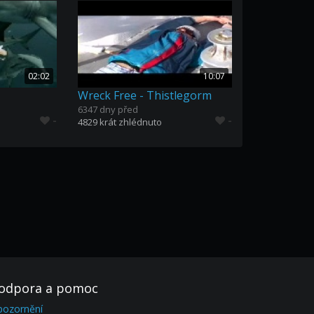
02:02
10:07
Wreck Free - Thistlegorm
6347 dny před
-
-
4829 krát zhlédnuto
odpora a pomoc
pozornění