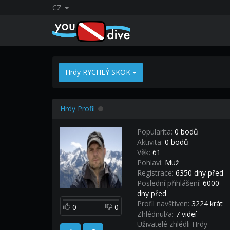
CZ
Hrdy RYCHLÝ SKOK
Hrdy Profil
Popularita:
0 bodů
Aktivita:
0 bodů
Věk:
61
Pohlaví:
Muž
Registrace:
6350 dny před
Poslední přihlášení:
6000
dny před
Profil navštíven:
3224 krát
0
0
Zhlédnul/a:
7 videí
Uživatelé zhlédli Hrdy