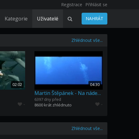
Registrace
Přihlásit se
Kategorie
Uživatelé
NAHRÁT
Zhlédnout vše...
02:02
04:30
Martin Štěpánek - Na nádech (ukázka)
6397 dny před
-
-
8600 krát zhlédnuto
Zhlédnout vše...