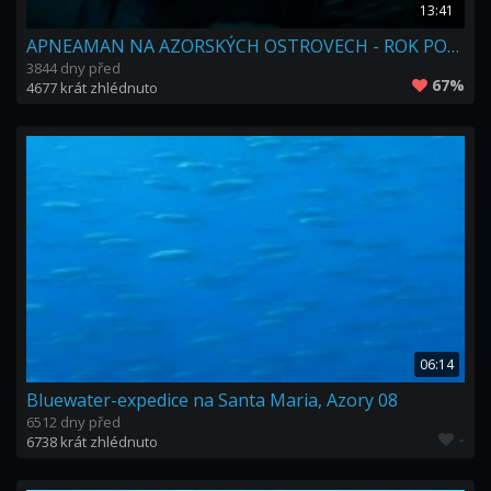
13:41
APNEAMAN NA AZORSKÝCH OSTROVECH - ROK POTÉ
3844 dny před
67%
4677 krát zhlédnuto
06:14
Bluewater-expedice na Santa Maria, Azory 08
6512 dny před
-
6738 krát zhlédnuto