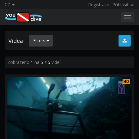
CZ
Registrace
Přihlásit se
Toggl
navig
Videa
Filters
Zobrazeno
1
na
5
z
5
videí.
HD