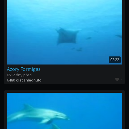
02:22
Azory Formigas
6512 dny před
-
6480 krát zhlédnuto