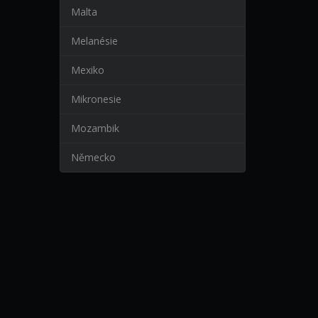
Malta
Melanésie
Mexiko
Mikronesie
Mozambik
Německo