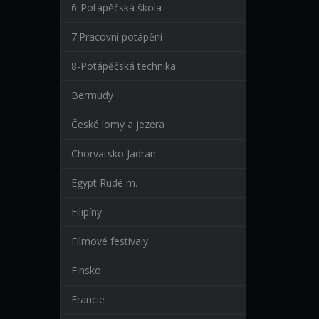
6-Potápěčská škola
7.Pracovní potápění
8-Potápěčská technika
Bermudy
České lomy a jezera
Chorvatsko Jadran
Egypt Rudé m.
Filipíny
Filmové festivaly
Finsko
Francie