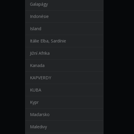
Galapágy
Indonésie
Island
Itálie Elba, Sardínie
Jižní Afrika
Kanada
KAPVERDY
KUBA
Kypr
Maďarsko
Maledivy