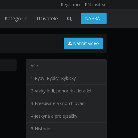
Registrace
Přihlásit se
Kategorie
Uživatelé
NAHRÁT
Nahrát video
Vše
1-Ryby, Rybky, Rybičky
2-Vraky lodí, ponorek a letadel
3-Freediving a šnorchlování
4-Jeskyně a prolejzačky
5-Historie