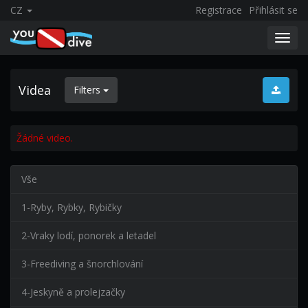
CZ
Registrace
Přihlásit se
Toggl
navig
Videa
Filters
Žádné video.
Vše
1-Ryby, Rybky, Rybičky
2-Vraky lodí, ponorek a letadel
3-Freediving a šnorchlování
4-Jeskyně a prolejzačky