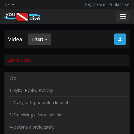
CZ
Registrace
Přihlásit se
Toggl
navig
Videa
Filters
Žádné video.
Vše
1-Ryby, Rybky, Rybičky
2-Vraky lodí, ponorek a letadel
3-Freediving a šnorchlování
4-Jeskyně a prolejzačky