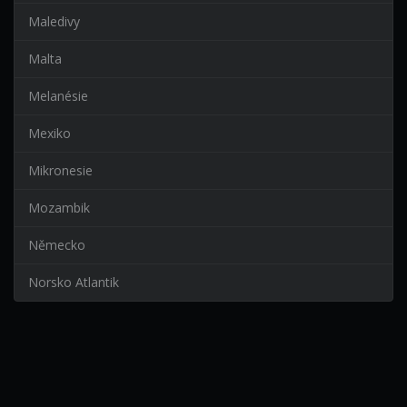
Maledivy
Malta
Melanésie
Mexiko
Mikronesie
Mozambik
Německo
Norsko Atlantik