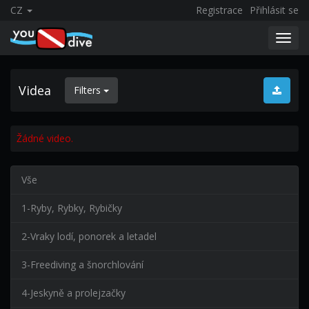
CZ
Registrace
Přihlásit se
Toggl
navig
Videa
Filters
Žádné video.
Vše
1-Ryby, Rybky, Rybičky
2-Vraky lodí, ponorek a letadel
3-Freediving a šnorchlování
4-Jeskyně a prolejzačky