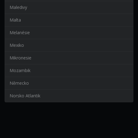
Maledivy
Malta
Melanésie
Mexiko
Mikronesie
Mozambik
Německo
Norsko Atlantik