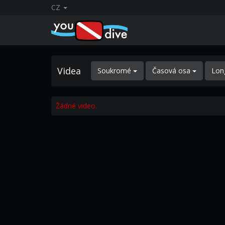
CZ
Videa
Soukromé
Časová osa
Lon
Žádné video.