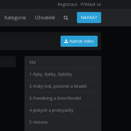
Registrace
Přihlásit se
Kategorie
Uživatelé
NAHRÁT
Nahrát video
Vše
1-Ryby, Rybky, Rybičky
2-Vraky lodí, ponorek a letadel
3-Freediving a šnorchlování
4-Jeskyně a prolejzačky
5-Historie