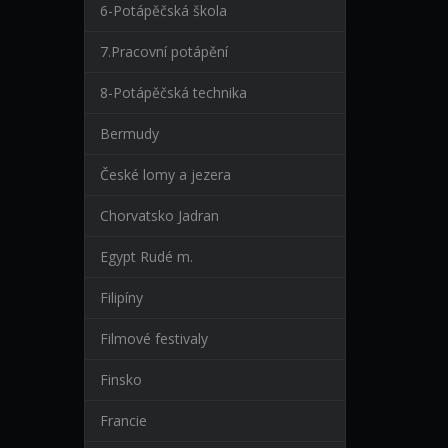
6-Potápěčská škola
7.Pracovní potápění
8-Potápěčská technika
Bermudy
České lomy a jezera
Chorvatsko Jadran
Egypt Rudé m.
Filipíny
Filmové festivaly
Finsko
Francie