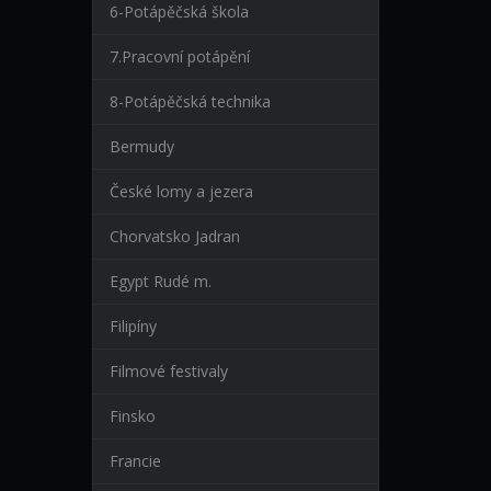
6-Potápěčská škola
7.Pracovní potápění
8-Potápěčská technika
Bermudy
České lomy a jezera
Chorvatsko Jadran
Egypt Rudé m.
Filipíny
Filmové festivaly
Finsko
Francie