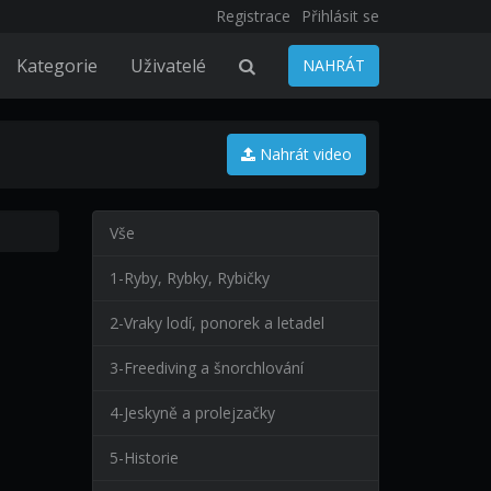
Registrace
Přihlásit se
Kategorie
Uživatelé
NAHRÁT
Nahrát video
Vše
1-Ryby, Rybky, Rybičky
2-Vraky lodí, ponorek a letadel
3-Freediving a šnorchlování
4-Jeskyně a prolejzačky
5-Historie