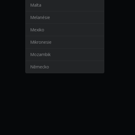
Malta
Melanésie
Mexiko
Mikronesie
Mozambik
Německo