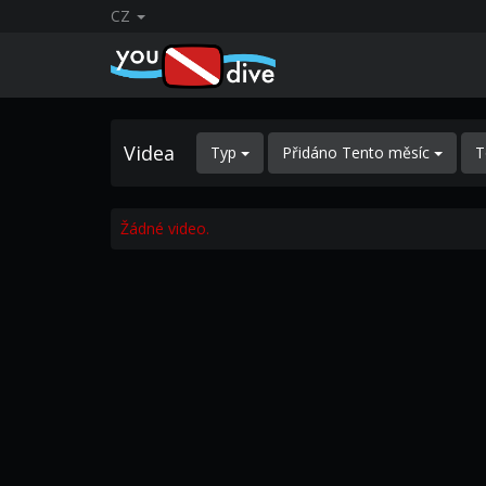
CZ
Videa
Typ
Přidáno Tento měsíc
T
Žádné video.