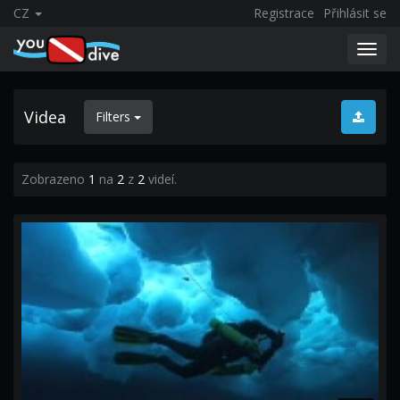
CZ
Registrace
Přihlásit se
Toggl
navig
Videa
Filters
Zobrazeno
1
na
2
z
2
videí.