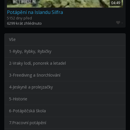
04:49
Potápění na Islandu Silfra
5152 dny před
-
6299 krát zhlédnuto
Vše
1-Ryby, Rybky, Rybičky
2-Vraky lodí, ponorek a letadel
3-Freediving a šnorchlování
4-Jeskyně a prolejzačky
5-Historie
6-Potápěčská škola
7.Pracovní potápění