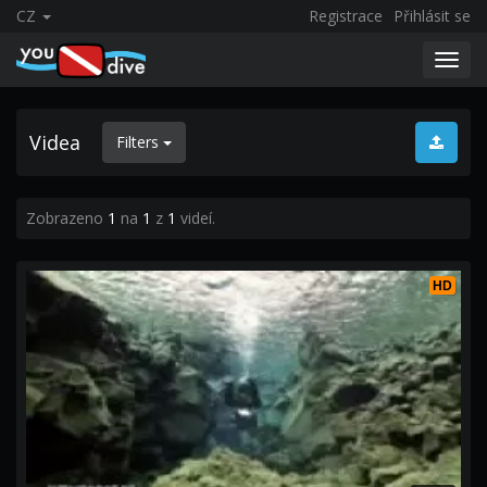
CZ
Registrace
Přihlásit se
Toggl
navig
Videa
Filters
Zobrazeno
1
na
1
z
1
videí.
HD