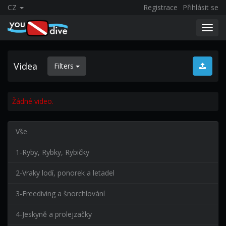
CZ
Registrace
Přihlásit se
Toggl
navig
Videa
Filters
Žádné video.
Vše
1-Ryby, Rybky, Rybičky
2-Vraky lodí, ponorek a letadel
3-Freediving a šnorchlování
4-Jeskyně a prolejzačky