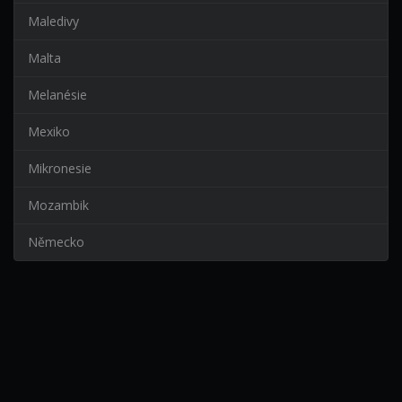
Maledivy
Malta
Melanésie
Mexiko
Mikronesie
Mozambik
Německo