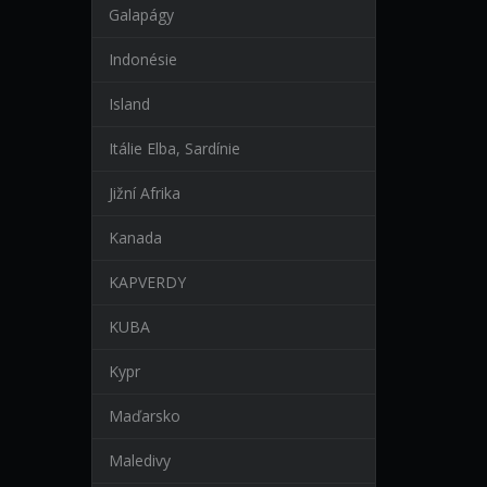
Galapágy
Indonésie
Island
Itálie Elba, Sardínie
Jižní Afrika
Kanada
KAPVERDY
KUBA
Kypr
Maďarsko
Maledivy