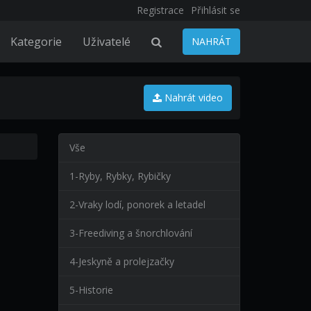
Registrace
Přihlásit se
Kategorie
Uživatelé
NAHRÁT
Nahrát video
Vše
1-Ryby, Rybky, Rybičky
2-Vraky lodí, ponorek a letadel
3-Freediving a šnorchlování
4-Jeskyně a prolejzačky
5-Historie