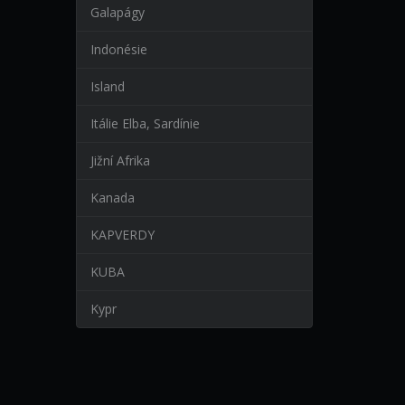
Galapágy
Indonésie
Island
Itálie Elba, Sardínie
Jižní Afrika
Kanada
KAPVERDY
KUBA
Kypr