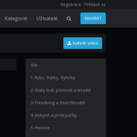
Registrace
Přihlásit se
Kategorie
Uživatelé
NAHRÁT
Nahrát video
Vše
1-Ryby, Rybky, Rybičky
2-Vraky lodí, ponorek a letadel
3-Freediving a šnorchlování
4-Jeskyně a prolejzačky
5-Historie