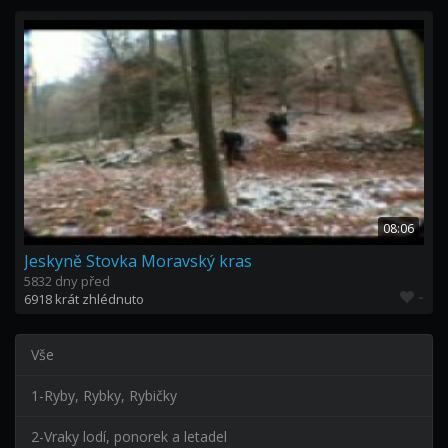
08:06
Jeskyně Stovka Moravský kras
5832 dny před
-
6918 krát zhlédnuto
Vše
1-Ryby, Rybky, Rybičky
2-Vraky lodí, ponorek a letadel