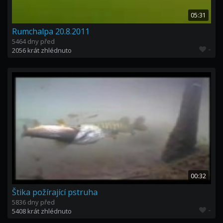
05:31
Rumchalpa 20.8.2011
5464 dny před
-
2056 krát zhlédnuto
00:32
Štika požírající pstruha
5836 dny před
-
5408 krát zhlédnuto