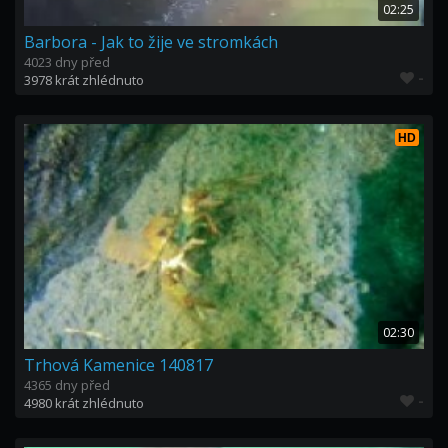
02:25
Barbora - Jak to žije ve stromkách
4023 dny před
-
3978 krát zhlédnuto
HD
02:30
Trhová Kamenice 140817
4365 dny před
-
4980 krát zhlédnuto