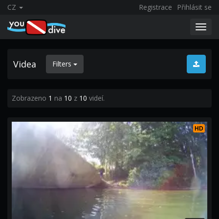
CZ
Registrace
Přihlásit se
Toggl
navig
Videa
Filters
Zobrazeno
1
na
10
z
10
videí.
HD