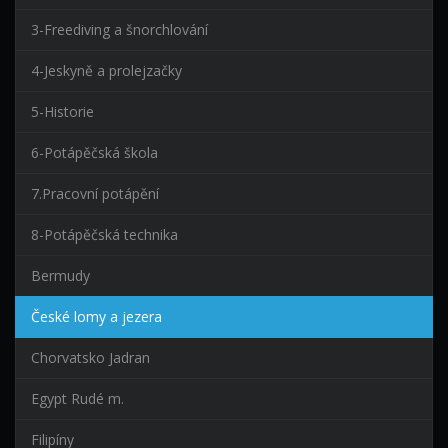
3-Freediving a šnorchlování
4-Jeskyně a prolejzačky
5-Historie
6-Potápěčská škola
7.Pracovní potápění
8-Potápěčská technika
Bermudy
České lomy a jezera
Chorvatsko Jadran
Egypt Rudé m.
Filipíny