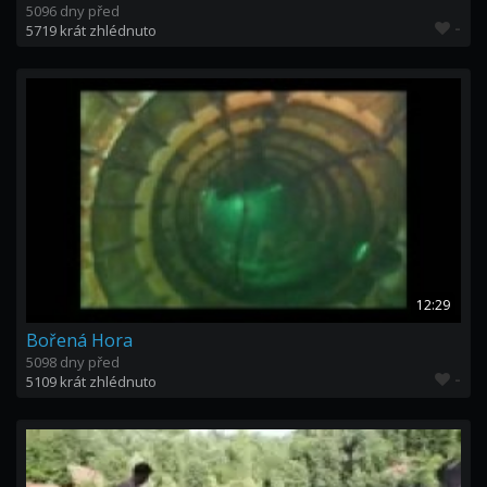
5096 dny před
-
5719 krát zhlédnuto
12:29
Bořená Hora
5098 dny před
-
5109 krát zhlédnuto