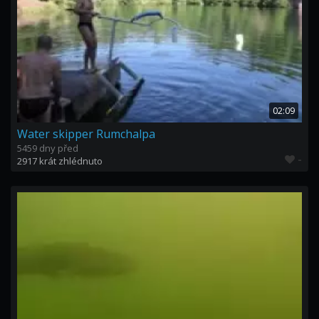
02:09
Water skipper Rumchalpa
5459 dny před
-
2917 krát zhlédnuto