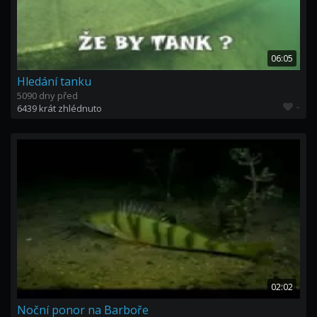
06:05
Hledání tanku
5090 dny před
-
6439 krát zhlédnuto
02:02
Noční ponor na Barboře