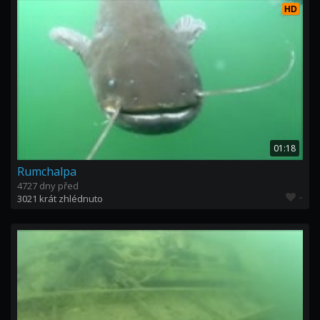
HD
01:18
Rumchalpa
4727 dny před
-
3021 krát zhlédnuto