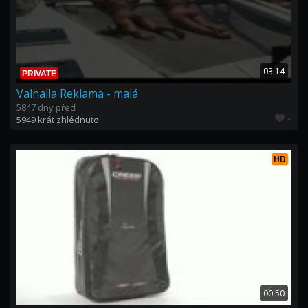
03:14
PRIVATE
Valhalla Reklama - malá
5847 dny před
-
5949 krát zhlédnuto
HD
00:50