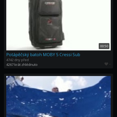
00:50
Potápěčský batoh MOBY 5 Cressi Sub
4742 dny před
-
4267 krát zhlédnuto