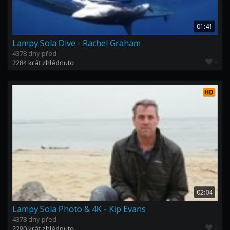
01:41
Lampy Sola Dive - Rachel Graham
4378 dny před
-
2284 krát zhlédnuto
HD
02:04
Lampy Sola Photo & 4K - Kip Evans
4378 dny před
-
2290 krát zhlédnuto