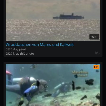
20:31
Wracktauchen von Mares und Kallweit
5835 dny před
-
2527 krát zhlédnuto
HD