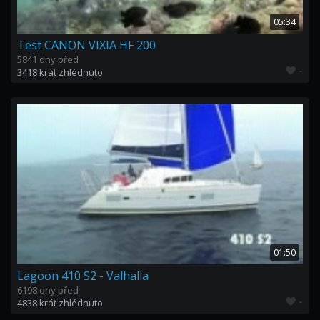
05:34
Test CANON VIXIA HF 200
5841 dny před
-
3418 krát zhlédnuto
01:50
Lagoon 410 S2 - Valhalla
6198 dny před
-
4838 krát zhlédnuto