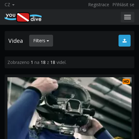
CZ
Registrace
Přihlásit se
Toggl
navig
Videa
Filters
Zobrazeno
1
na
18
z
18
videí.
HD