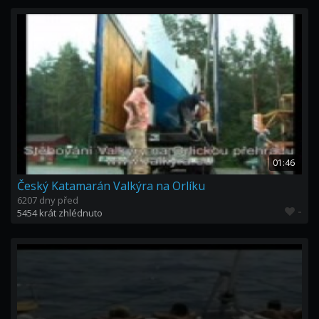
01:46
Český Katamarán Valkýra na Orlíku
6207 dny před
-
5454 krát zhlédnuto