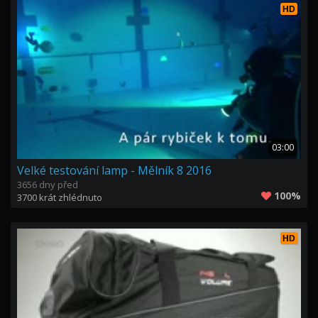
HD
03:00
Velké testování lamp - Mělník 8 2016
3656 dny před
100%
3700 krát zhlédnuto
HD