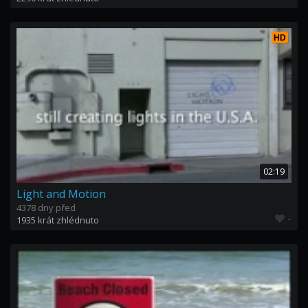
HD
02:19
Light and Motion
4378 dny před
-
1935 krát zhlédnuto