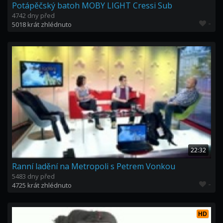
Potápěčský batoh MOBY LIGHT Cressi Sub
4742 dny před
-
5018 krát zhlédnuto
22:32
Ranní ladění na Metropoli s Petrem Vonkou
5483 dny před
-
4725 krát zhlédnuto
HD