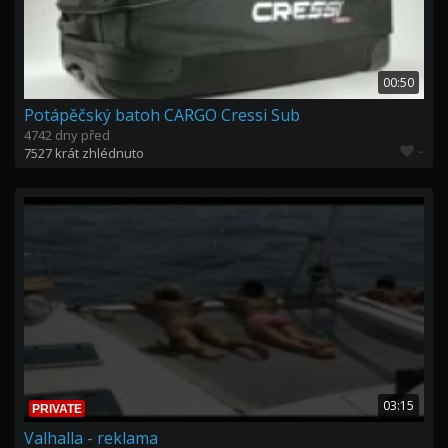
00:50
Potápěčský batoh CARGO Cressi Sub
4742 dny před
-
7527 krát zhlédnuto
03:15
PRIVATE
Valhalla - reklama