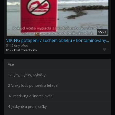
55:27
VIKING potápění v suchém obleku v kontaminovaných vodách
5115 dny před
-
8127 krát zhlédnuto
Vše
1-Ryby, Rybky, Rybičky
2-Vraky lodí, ponorek a letadel
3-Freediving a šnorchlování
4-Jeskyně a prolejzačky