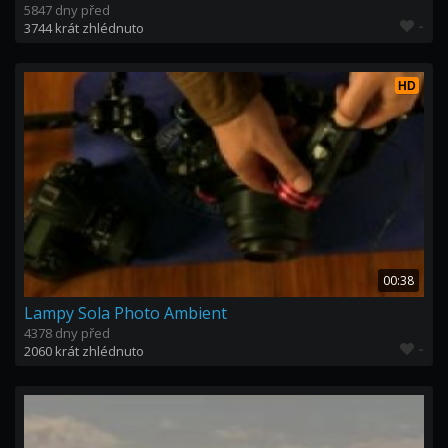
5847 dny před
-
3744 krát zhlédnuto
HD
00:38
Lampy Sola Photo Ambient
4378 dny před
-
2060 krát zhlédnuto