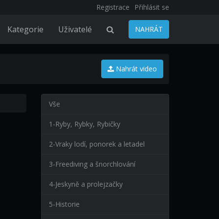
Registrace
Přihlásit se
Kategorie
Uživatelé
NAHRÁT
Nahrát video
Vše
1-Ryby, Rybky, Rybičky
2-Vraky lodí, ponorek a letadel
3-Freediving a šnorchlování
4-Jeskyně a prolejzačky
5-Historie