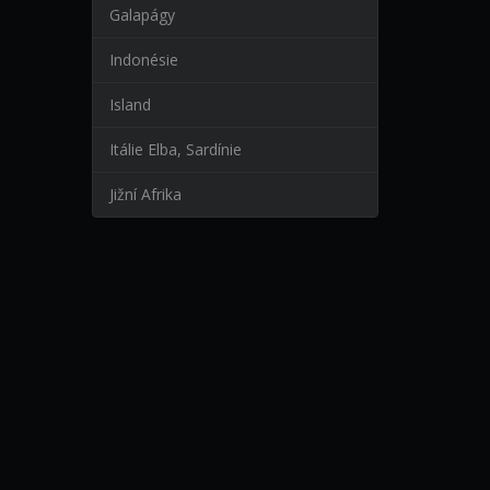
Galapágy
Indonésie
Island
Itálie Elba, Sardínie
Jižní Afrika