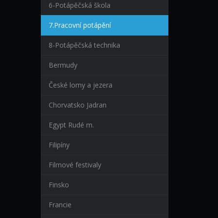
6-Potápěčská škola
7.Pracovní potápění
8-Potápěčská technika
Bermudy
České lomy a jezera
Chorvatsko Jadran
Egypt Rudé m.
Filipíny
Filmové festivaly
Finsko
Francie