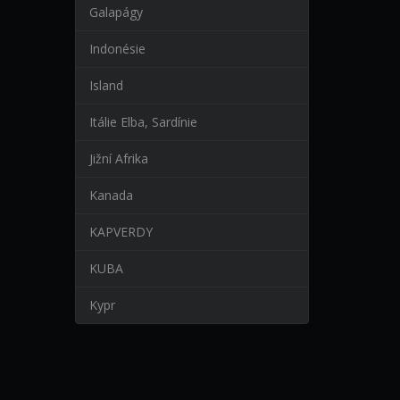
Galapágy
Indonésie
Island
Itálie Elba, Sardínie
Jižní Afrika
Kanada
KAPVERDY
KUBA
Kypr