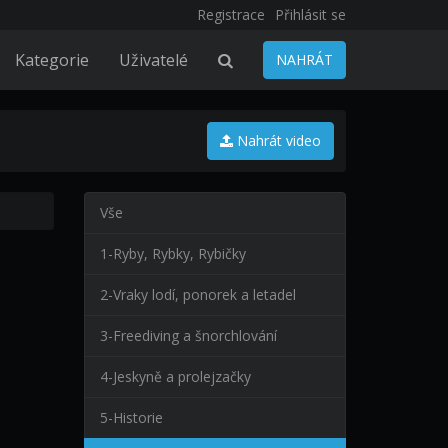
Registrace
Přihlásit se
Kategorie
Uživatelé
NAHRÁT
Nahrát video
Vše
1-Ryby, Rybky, Rybičky
2-Vraky lodí, ponorek a letadel
3-Freediving a šnorchlování
4-Jeskyně a prolejzačky
5-Historie