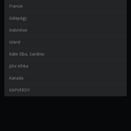
Francie
Galapágy
Indonésie
Island
Itálie Elba, Sardínie
Jižní Afrika
Kanada
KAPVERDY