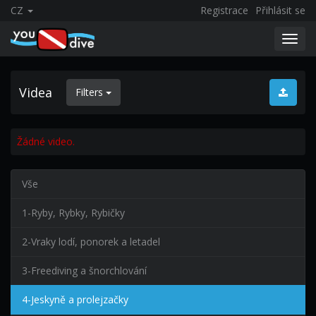
CZ
Registrace
Přihlásit se
Toggl
navig
Videa
Filters
Žádné video.
Vše
1-Ryby, Rybky, Rybičky
2-Vraky lodí, ponorek a letadel
3-Freediving a šnorchlování
4-Jeskyně a prolejzačky