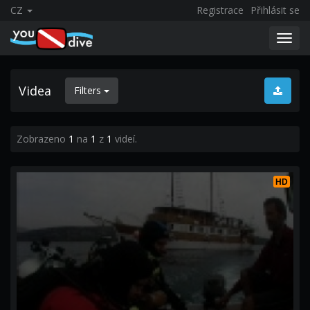
CZ
Registrace
Přihlásit se
Toggl
navig
Videa
Filters
Zobrazeno
1
na
1
z
1
videí.
HD