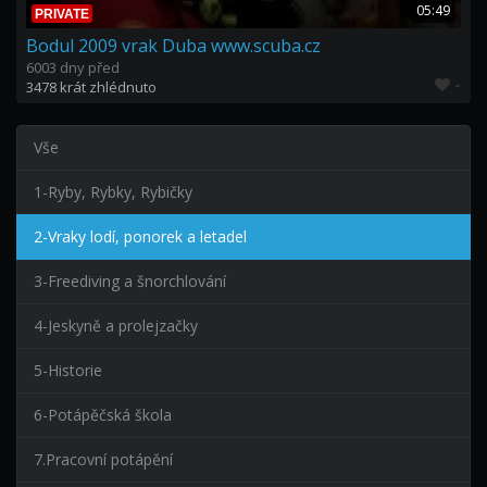
05:49
PRIVATE
Bodul 2009 vrak Duba www.scuba.cz
6003 dny před
-
3478 krát zhlédnuto
Vše
1-Ryby, Rybky, Rybičky
2-Vraky lodí, ponorek a letadel
3-Freediving a šnorchlování
4-Jeskyně a prolejzačky
5-Historie
6-Potápěčská škola
7.Pracovní potápění