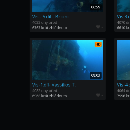
06:59
Vis - 5.díl - Brioni
Vis 3.
4055 dny před
4070 d
-
6363 krát zhlédnuto
6610 kr
HD
08:03
Vis-1.díl- Vassilios T.
Vis-4.
4082 dny před
4064 d
-
6968 krát zhlédnuto
7996 kr