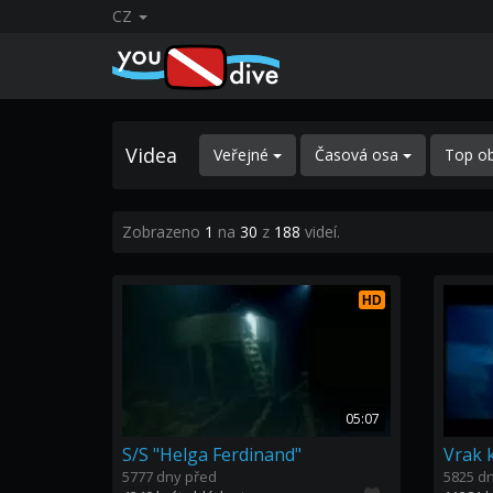
CZ
Videa
Veřejné
Časová osa
Top o
Zobrazeno
1
na
30
z
188
videí.
HD
05:07
S/S "Helga Ferdinand"
Vrak 
5777 dny před
5825 d