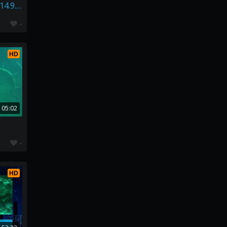
Vrak Vis -Pula Chorvatsko 14.9.2016
-
HD
05:02
-
HD