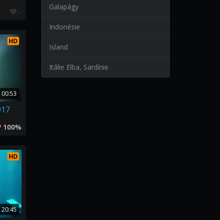
Galapágy
-
Indonésie
HD
Island
Itálie Elba, Sardínie
00:53
017
100%
HD
20:45