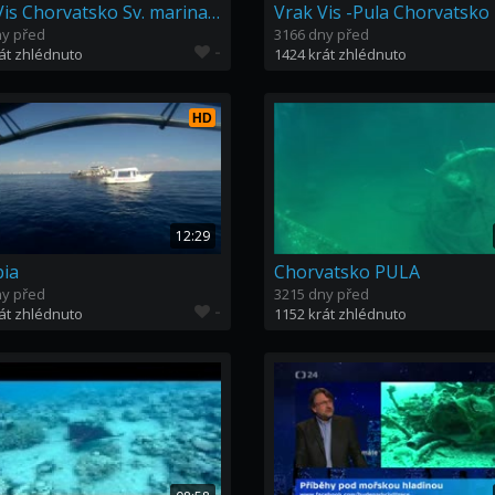
Vrak Vis Chorvatsko Sv. marina 19.6.2016
ny před
3166 dny před
-
át zhlédnuto
1424 krát zhlédnuto
HD
12:29
ia
Chorvatsko PULA
ny před
3215 dny před
-
át zhlédnuto
1152 krát zhlédnuto