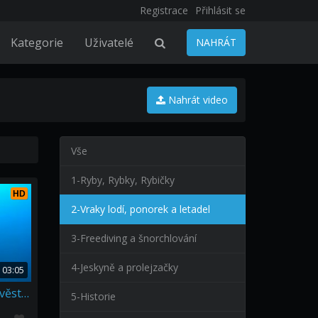
Registrace
Přihlásit se
Kategorie
Uživatelé
NAHRÁT
Nahrát video
Vše
1-Ryby, Rybky, Rybičky
HD
2-Vraky lodí, ponorek a letadel
3-Freediving a šnorchlování
4-Jeskyně a prolejzačky
03:05
11.místo Neznámý vrak pověsti Titanicu v Chorvatsku Soutez
5-Historie