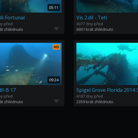
05:11
díl-Fortunal
Vis 2.díl - Teti
ny před
4077 dny před
-
át zhlédnuto
6931 krát zhlédnuto
HD
09:24
díl-B 17
Spigel Grove Florida 2014 
ny před
4187 dny před
-
át zhlédnuto
2359 krát zhlédnuto