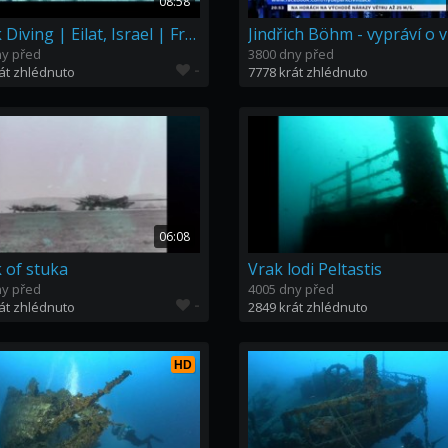
08:58
Wreck Diving | Eilat, Israel | Freediver HD | Satil
ny před
3800 dny před
-
át zhlédnuto
7778 krát zhlédnuto
06:08
 of stuka
Vrak lodi Peltastis
ny před
4005 dny před
-
át zhlédnuto
2849 krát zhlédnuto
HD