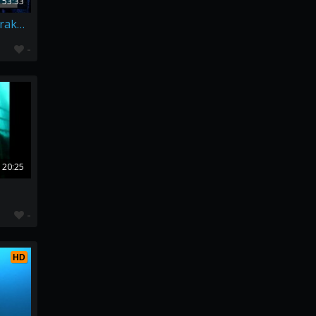
53:33
Jindřich Böhm - vypráví o vrakovém potápění
-
20:25
-
HD