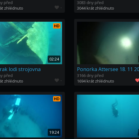
ny před
3083 dny před
-
át zhlédnuto
3044 krát zhlédnuto
HD
02:24
rak lodi strojovna
Ponorka Attersee 18. 11 2
ny před
3166 dny před
-
át zhlédnuto
1694 krát zhlédnuto
HD
19:24