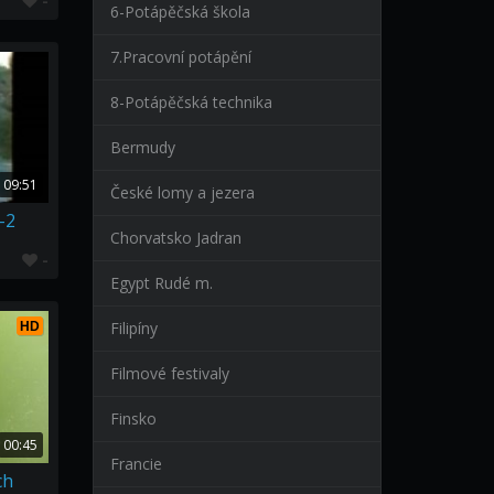
-
6-Potápěčská škola
7.Pracovní potápění
8-Potápěčská technika
Bermudy
09:51
České lomy a jezera
-2
Chorvatsko Jadran
-
Egypt Rudé m.
Filipíny
HD
Filmové festivaly
Finsko
00:45
Francie
ch