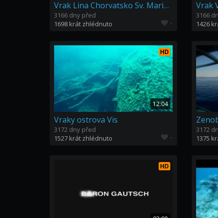
Vrak Lina Chorvatsko Sv. Marina 17.6.2016
3166 dny před
3166 d
-
1698 krát zhlédnuto
1426 kr
HD
12:04
Vraky ostrova Vis
Zenob
3172 dny před
3172 d
-
1527 krát zhlédnuto
1375 kr
HD