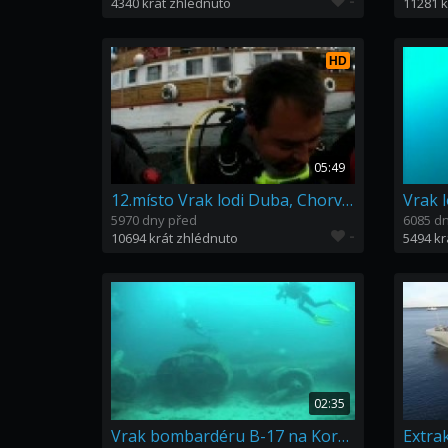
-
4340 krát zhlédnuto
11281 k
HD
05:49
12.místo Vrak lodi Duba, Chorvatsko, loď Bodul - HD SOUTEZ
5970 dny před
6085 d
-
10694 krát zhlédnuto
5494 kr
02:35
Vrak bombardéru B-17 na Korsice