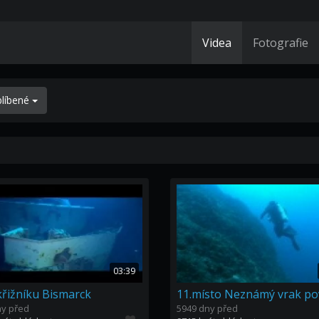
Videa
Fotografie
blíbené
03:39
křižníku Bismarck
ny před
5949 dny před