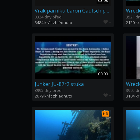
03:08
Vrak parníku baron Gautsch po 100 letech
3324 dny před
3521 d
-
3484 krát zhlédnuto
2120 kr
00:00
Junker JU-87r2 stuka
Wreck
3995 dny před
3995 d
-
2679 krát zhlédnuto
3104 kr
HD