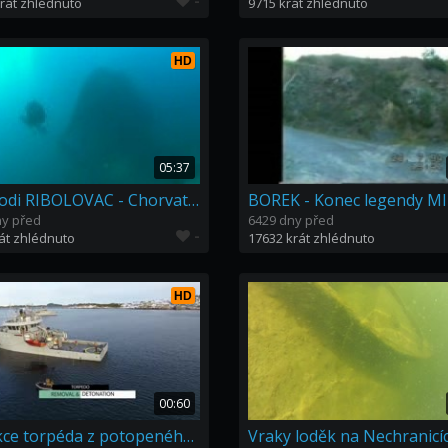
-
rát zhlédnuto
9715 krát zhlédnuto
HD
05:37
Vrak lodi RIBOLOVAC - Chorvatsko hd
BOREK - Konec legendy MI
ny před
6429 dny před
-
át zhlédnuto
17632 krát zhlédnuto
HD
00:60
Extrakce torpéda z potopeného vraku lodi
Vraky loděk na Nechranicí