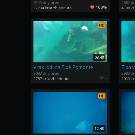
6555 dny před
2682 d
100%
12734 krát zhlédnuto
4308 kr
HD
03:49
Vrak lodi na Elbě Pomonte
Elba v
3083 dny před
3083 d
-
3787 krát zhlédnuto
2039 kr
HD
12:48