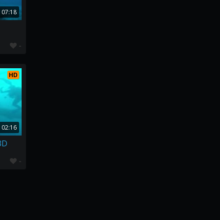
07:18
-
HD
02:16
3D
-