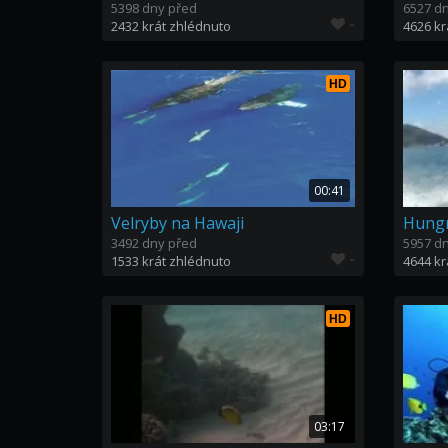
5398 dny před
6527 d
-
2432 krát zhlédnuto
4626 kr
HD
00:41
Velryby na Hawaji
Hungr
3492 dny před
5957 d
-
1533 krát zhlédnuto
4644 kr
HD
03:17