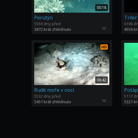
00:18
Perutýn
Triler
5559 dny před
6196 d
-
3872 krát zhlédnuto
4556 kr
HD
08:42
Rudé moře v noci
Potáp
5532 dny před
5117 d
-
5451 krát zhlédnuto
5321 kr