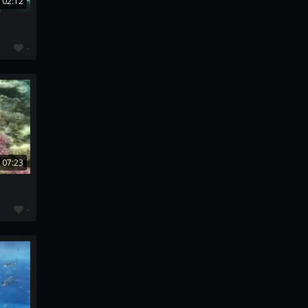
02:12
-
07:23
-