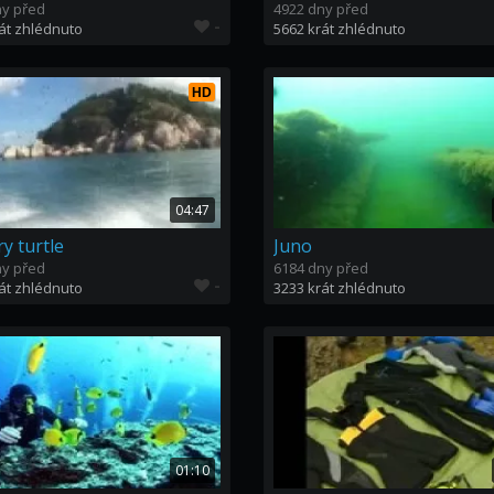
ny před
4922 dny před
-
át zhlédnuto
5662 krát zhlédnuto
HD
04:47
y turtle
Juno
ny před
6184 dny před
-
át zhlédnuto
3233 krát zhlédnuto
01:10