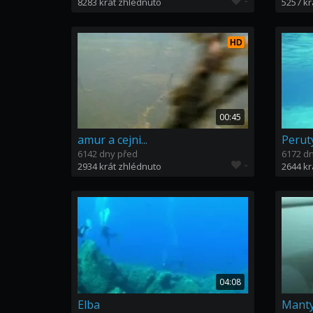
-
8283 krát zhlédnuto
5257 kr
HD
00:45
amur a cejni...
Perut
6142 dny před
6172 d
-
2934 krát zhlédnuto
2644 kr
04:08
Elba
Mant