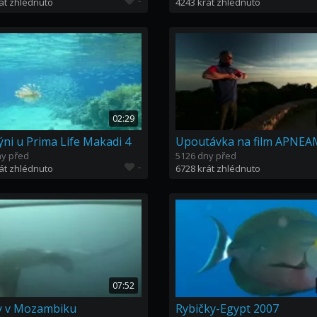
-
át zhlédnuto
4243 krát zhlédnuto
02:29
ýni u Prima Life Makadi 4
ny před
5126 dny před
-
át zhlédnuto
6728 krát zhlédnuto
07:52
y v Mozambiku
Rybičky-Egypt 2007