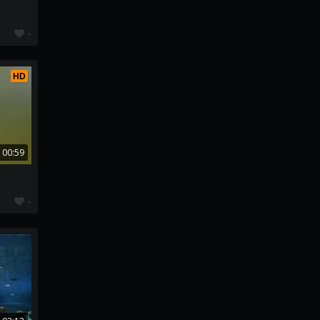
-
HD
00:59
-