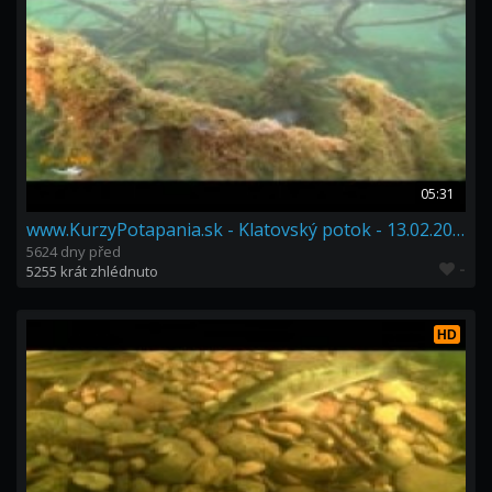
05:31
www.KurzyPotapania.sk - Klatovský potok - 13.02.2011
5624 dny před
-
5255 krát zhlédnuto
HD