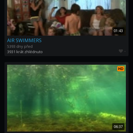
01:43
AIR SWIMMERS
5393 dny před
-
3931 krát zhlédnuto
HD
06:37