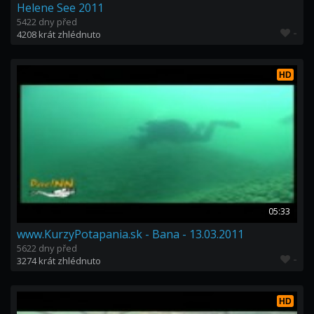
Helene See 2011
5422 dny před
-
4208 krát zhlédnuto
HD
05:33
www.KurzyPotapania.sk - Bana - 13.03.2011
5622 dny před
-
3274 krát zhlédnuto
HD