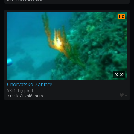
HD
07:02
Chorvatsko-Zablace
5851 dny před
-
3133 krát zhlédnuto