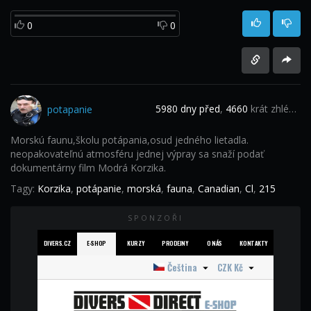
0
0
5980 dny před
,
4660
krát zhlédnuto
potapanie
Morskú faunu,školu potápania,osud jedného lietadla.
neopakovateľnú atmosféru jednej výpray sa snaží podať
dokumentárny film Modrá Korzika.
Tagy:
Korzika
,
potápanie
,
morská
,
fauna
,
Canadian
,
Cl
,
215
SPONZOŘI