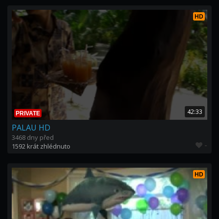
HD
42:33
PRIVATE
PALAU HD
3468 dny před
-
1592 krát zhlédnuto
HD