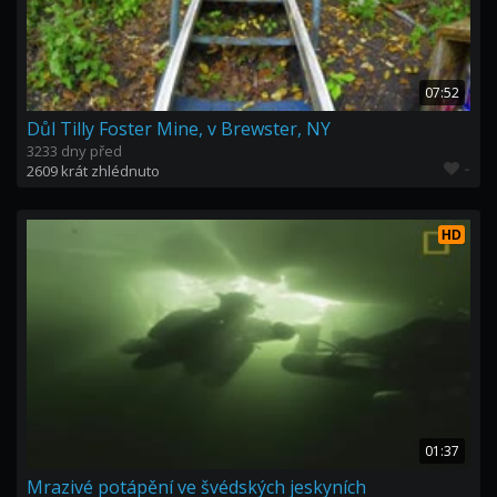
07:52
Důl Tilly Foster Mine, v Brewster, NY
3233 dny před
-
2609 krát zhlédnuto
HD
01:37
Mrazivé potápění ve švédských jeskyních