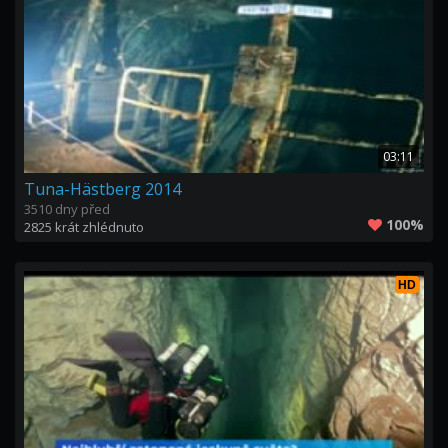
03:11
Tuna-Hästberg 2014
3510 dny před
100%
2825 krát zhlédnuto
HD