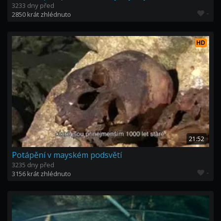
3233 dny před
-
2850 krát zhlédnuto
HD
21:52
Potápění v mayském podsvětí
3235 dny před
-
3156 krát zhlédnuto