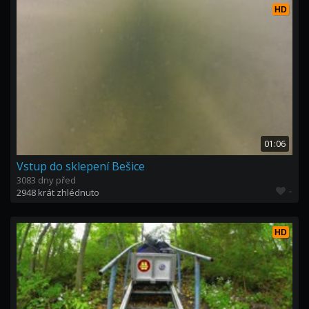
HD
01:06
Vstup do sklepení Bešice
3083 dny před
-
2948 krát zhlédnuto
HD