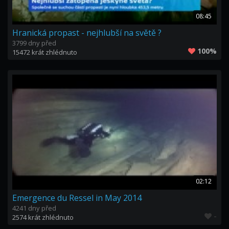
08:45
Hranická propast - nejhlubší na světě ?
3799 dny před
100%
15472 krát zhlédnuto
02:12
Emergence du Ressel in May 2014
4241 dny před
-
2574 krát zhlédnuto