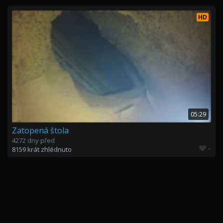
HD
05:29
Zatopená štola
4272 dny před
-
8159 krát zhlédnuto