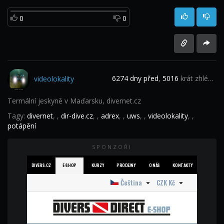
0
0
6274 dny před
,
5016
krát zhlédnuto
videolokality
Termální jeskyně v Maďarsku, divernet.cz
Tagy:
divernet
,
,
dir-dive.cz
,
,
adrex
,
,
uws
,
,
videolokality
,
,
potápění
SPONZOŘI