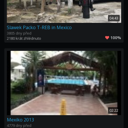
04:43
Slawek Packo T-REB in Mexico
3805 dny před
100%
2180 krát zhlédnuto
02:22
Mexiko 2013
4779 dny před