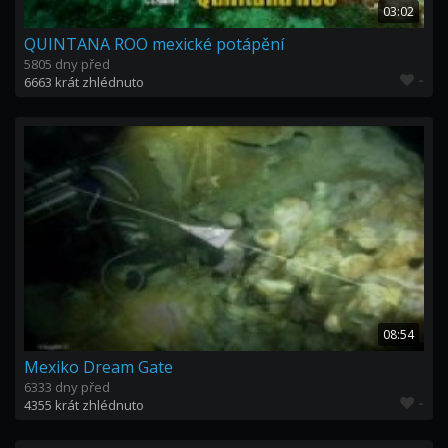
03:02
QUINTANA ROO mexické potápění
5805 dny před
-
6663 krát zhlédnuto
08:54
Mexiko Dream Gate
6333 dny před
-
4355 krát zhlédnuto