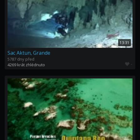
13:31
Sac Aktun, Grande
5787 dny před
-
4269 krát zhlédnuto