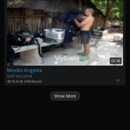
02:48
Mexiko Angelita
6347 dny před
-
4216 krát zhlédnuto
Show More