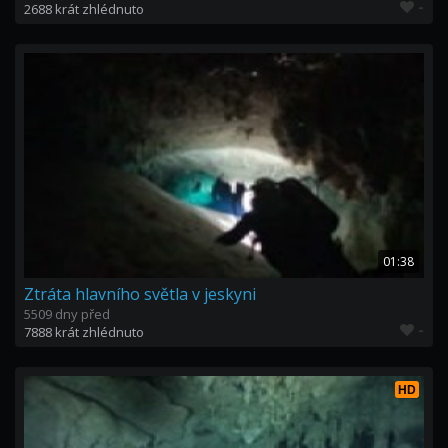
-
2688 krát zhlédnuto
01:38
Ztráta hlavního světla v jeskyni
5509 dny před
-
7888 krát zhlédnuto
HD