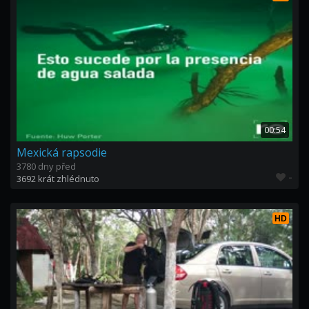
00:54
Mexická rapsodie
3780 dny před
-
3692 krát zhlédnuto
HD