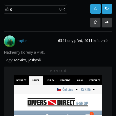
0
0
6341 dny před
,
4011
krát zhlédnuto
tajfun
Nádherný kořeny a vrak.
Tagy:
Mexiko
,
jeskyně
SPONZOŘI