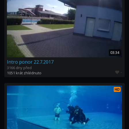
03:34
Intro ponor 22.7.2017
3166 dny před
-
1051 krát zhlédnuto
HD