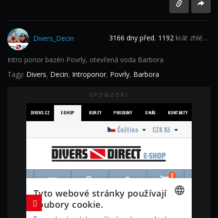
3166 dny před
,
1192
krát zhlédnuto
Divers_Decin
Intro ponor bazén Povrly, otevřená voda Barbora
Tagy:
Divers
,
Decin
,
Introponor
,
Povrly
,
Barbora
SPONZOŘI