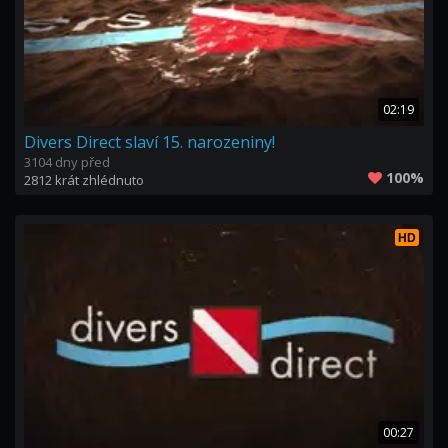
02:19
Divers Direct slaví 15. narozeniny!
3104 dny před
100%
2812 krát zhlédnuto
HD
00:27