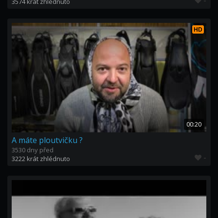
-
3574 krát zhlédnuto
HD
00:20
A máte ploutvičku ?
3530 dny před
-
3222 krát zhlédnuto