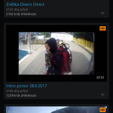
Znělka Divers Direct
3125 dny před
-
2702 krát zhlédnuto
HD
07:51
Intro ponor 28.6.2017
3166 dny před
-
1239 krát zhlédnuto
HD