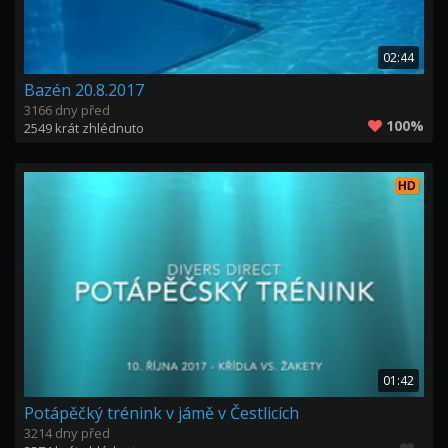
02:44
Bazén 20.8.2017
3166 dny před
100%
2549 krát zhlédnuto
HD
01:42
Potápěčký trénink v jámě v Čestlicích
3214 dny před