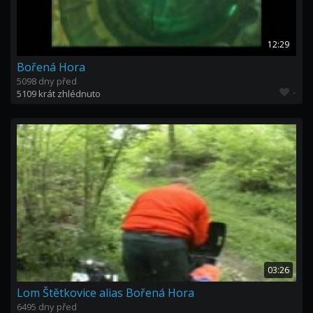
12:29
Bořená Hora
5098 dny před
-
5109 krát zhlédnuto
03:26
Lom Štětkovice alias Bořená Hora
6495 dny před