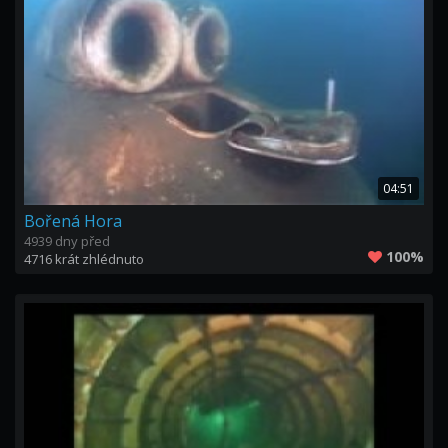
04:51
Bořená Hora
4939 dny před
100%
4716 krát zhlédnuto