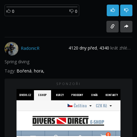
0
0
4120 dny před
,
4340
krát zhlédnuto
RadonicR
Spring diving
Tagy:
Bořená
,
hora,
SPONZOŘI