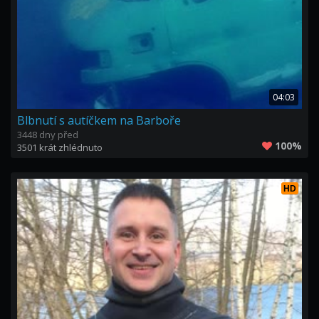
04:03
Blbnutí s autíčkem na Barboře
3448 dny před
100%
3501 krát zhlédnuto
HD