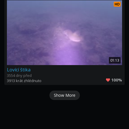
HD
01:13
Lovící štika
3554 dny před
100%
3913 krát zhlédnuto
Show More