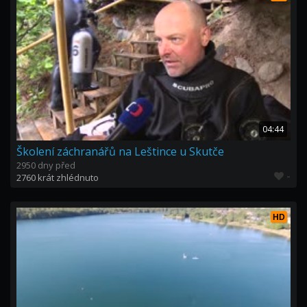
04:44
Školení záchranářů na Leštince u Skutče
2950 dny před
-
2760 krát zhlédnuto
HD