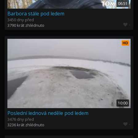
06:51
Barbora stále pod ledem
3450 dny před
-
3790 krát zhlédnuto
HD
10:00
Poslední lednová neděle pod ledem
3476 dny před
-
3236 krát zhlédnuto