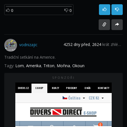
0
0
4252 dny před
,
2624
krát zhlédnuto
vodnizajic
Tradiční setkání na Americe.
Tagy:
Lom
,
Amerika
,
Triton
,
Mořina
,
Okoun
SPONZOŘI