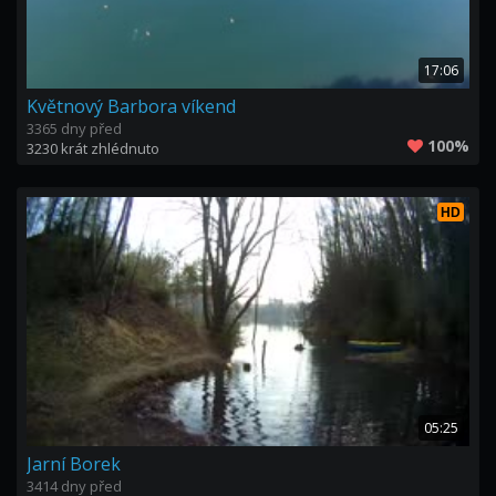
17:06
Květnový Barbora víkend
3365 dny před
100%
3230 krát zhlédnuto
HD
05:25
Jarní Borek
3414 dny před