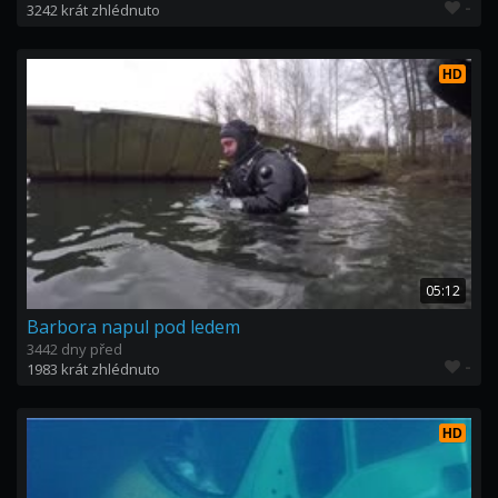
-
3242 krát zhlédnuto
HD
05:12
Barbora napul pod ledem
3442 dny před
-
1983 krát zhlédnuto
HD