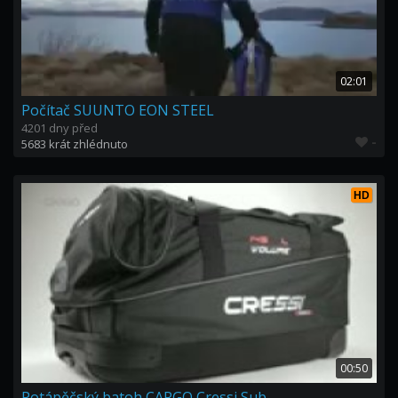
02:01
Počítač SUUNTO EON STEEL
4201 dny před
-
5683 krát zhlédnuto
HD
00:50
Potápěčský batoh CARGO Cressi Sub