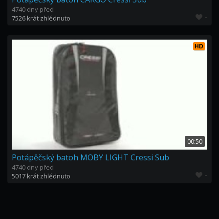
4740 dny před
-
7526 krát zhlédnuto
HD
00:50
Potápěčský batoh MOBY LIGHT Cressi Sub
4740 dny před
-
5017 krát zhlédnuto