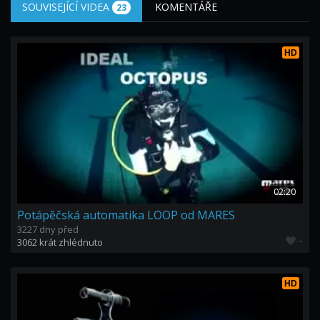
SOUVISEJÍCÍ VIDEA
KOMENTÁŘE
23
HD
02:20
Potápěčská automatika LOOP od MARES
3227 dny před
-
3062 krát zhlédnuto
HD