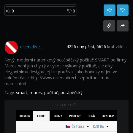
0
0
4256 dny před
,
6626
krát zhlédnuto
diversdirect
Nový, moderní náramkový potápěčský počítač SMART od firmy
Mares není jen chytrý a vysoce výkonný počítač, ale díky
elegantnímu designu jej lze používat jako hodinky nejen ve
volném čase. http://www.divers-direct.cz/pocitac-smart-
mares.html
Tagy:
smart
,
mares
,
počítač
,
potápěčský
SPONZOŘI