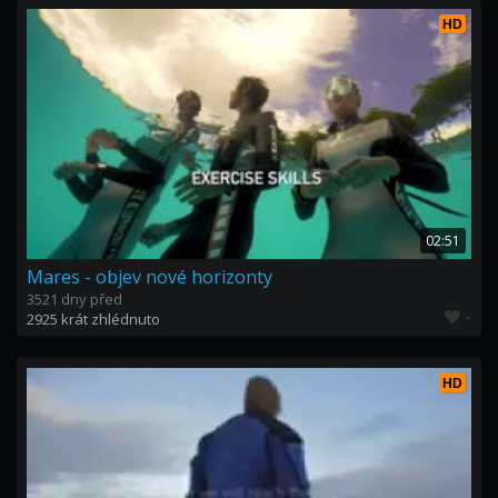
HD
02:51
Mares - objev nové horizonty
3521 dny před
-
2925 krát zhlédnuto
HD