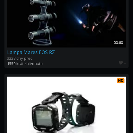
00:60
Lampa Mares EOS RZ
3228 dny před
-
1550 krát zhlédnuto
HD