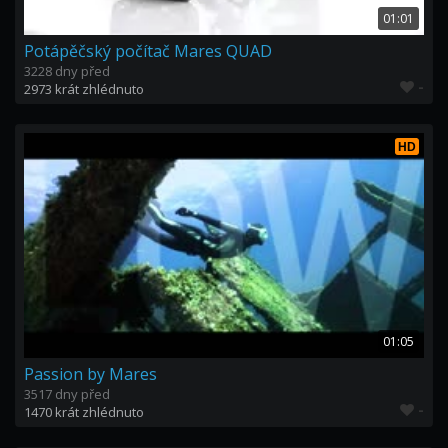
01:01
Potápěčský počítač Mares QUAD
3228 dny před
-
2973 krát zhlédnuto
HD
01:05
Passion by Mares
3517 dny před
-
1470 krát zhlédnuto