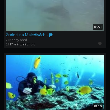
08:53
Žraloci na Maledivách - jih
2167 dny před
-
2717 krát zhlédnuto
01:10