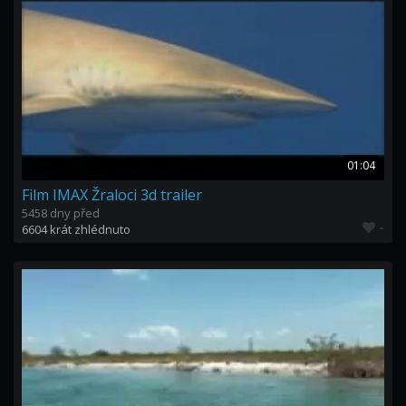
01:04
Film IMAX Žraloci 3d trailer
5458 dny před
-
6604 krát zhlédnuto