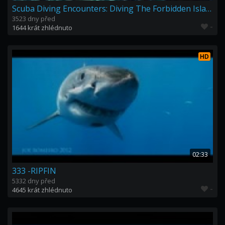
Scuba Diving Encounters: Diving The Forbidden Island — Ni’ihau, Hawaii
3523 dny před
-
1644 krát zhlédnuto
HD
02:33
333 -RIPFIN
5332 dny před
-
4645 krát zhlédnuto