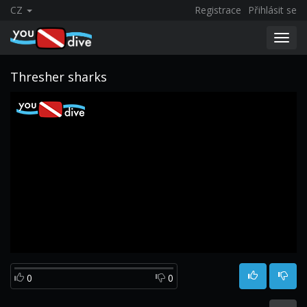
CZ
Registrace
Přihlásit se
Toggl
navig
Thresher sharks
0
0