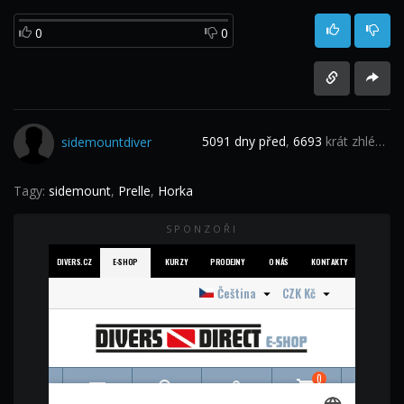
0
0
5091 dny před
,
6693
krát zhlédnuto
sidemountdiver
Tagy:
sidemount
,
Prelle
,
Horka
SPONZOŘI