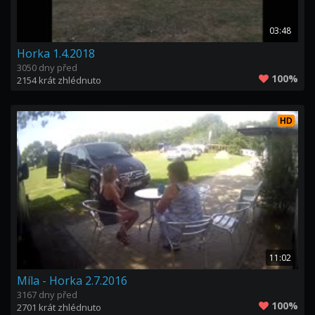
03:48
Horka 1.4.2018
3050 dny před
100%
2154 krát zhlédnuto
HD
11:02
Míla - Horka 2.7.2016
3167 dny před
100%
2701 krát zhlédnuto