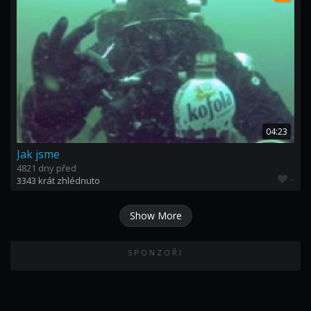
04:23
Jak jsme
4821 dny před
-
3343 krát zhlédnuto
Show More
SPONZOŘI