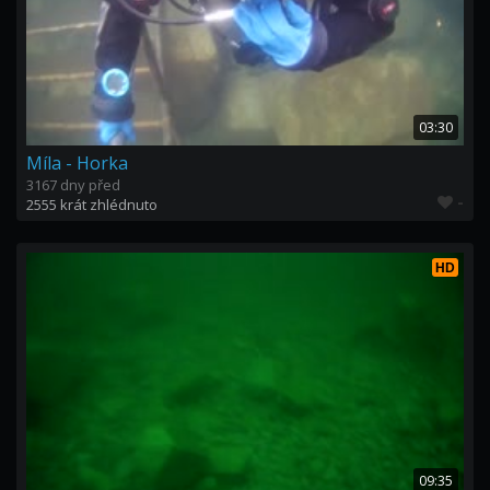
03:30
Míla - Horka
3167 dny před
-
2555 krát zhlédnuto
HD
09:35