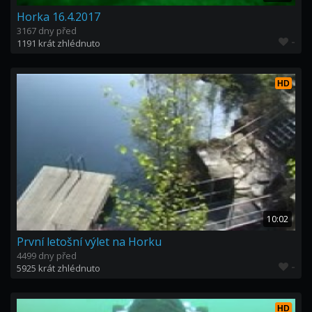
Horka 16.4.2017
3167 dny před
-
1191 krát zhlédnuto
HD
10:02
První letošní výlet na Horku
4499 dny před
-
5925 krát zhlédnuto
HD