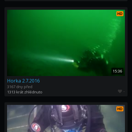
HD
15:36
Horka 2.7.2016
3167 dny před
-
1313 krát zhlédnuto
HD