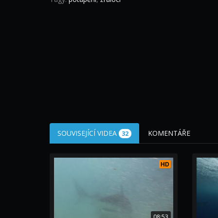
SOUVISEJÍCÍ VIDEA
KOMENTÁŘE
32
HD
08:53