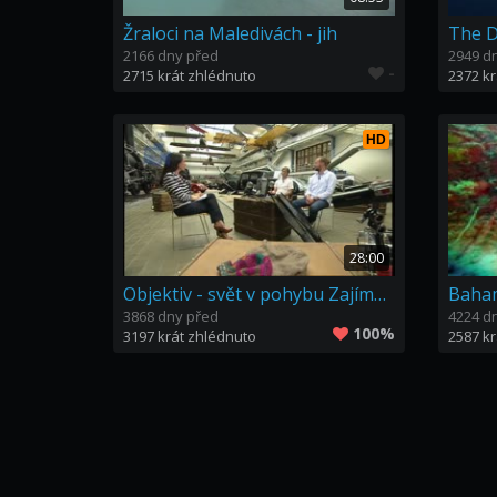
Žraloci na Maledivách - jih
2166 dny před
2949 d
-
2715 krát zhlédnuto
2372 kr
HD
28:00
Objektiv - svět v pohybu Zajímavé destinace
Baha
3868 dny před
4224 d
100%
3197 krát zhlédnuto
2587 kr