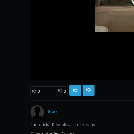
0
0
Robo
Jihoafrická Republika, Umkomaas
Tagy:
potápění
,
žraloci