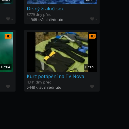
Drsný žraločí sex
3779 dny před
-
-
11968 krát zhlédnuto
HD
HD
07:04
07:09
Kurz potápění na TV Nova
4341 dny před
-
-
5448 krát zhlédnuto