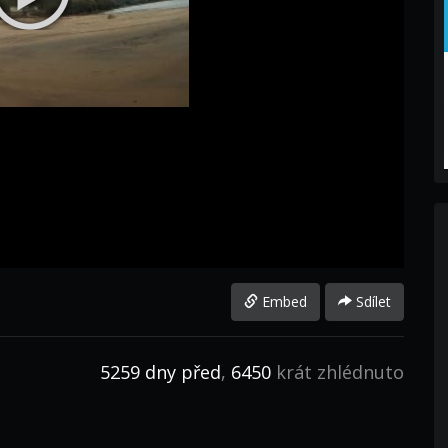
Embed
Sdílet
5259 dny před
,
6450
krát zhlédnuto