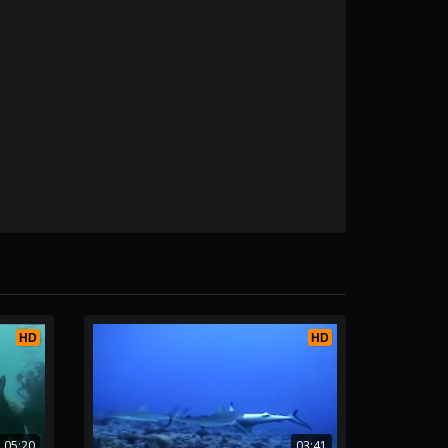
HD
HD
05:20
03:41