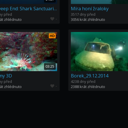
The Deep End: Shark Sanctuaries: The Ocean's Future: Episode 10
Míra honí žraloky
ny před
3517 dny před
-
át zhlédnuto
3056 krát zhlédnuto
HD
03:25
my 3D
Borek_29.12.2014
ny před
4238 dny před
-
át zhlédnuto
2388 krát zhlédnuto