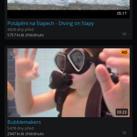
05:17
Potápění na Slapech - Diving on Slapy
4928 dny před
-
5757 krát zhlédnuto
HD
03:23
Bubblemakers
5478 dny před
-
2947 krát zhlédnuto