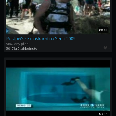
00:41
Potápěčské maškarní na Senci 2009
5842 dny před
-
5017 krát zhlédnuto
03:32