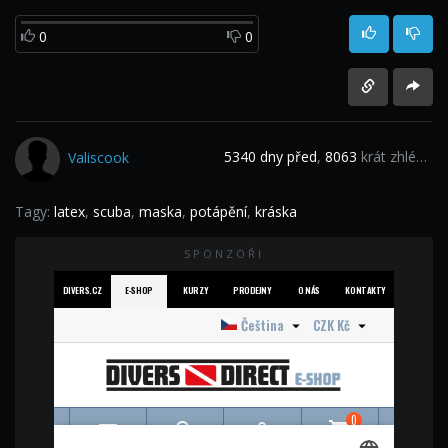
0
0
5340 dny před
,
8063
krát zhlédnuto
Valiscook
Tagy:
latex
,
scuba
,
maska
,
potápění
,
kráska
SPONZOŘI