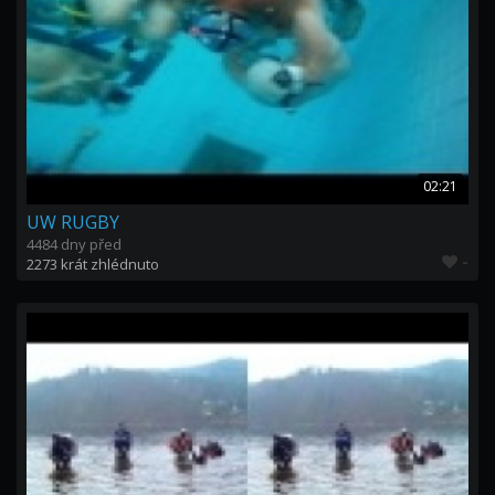
02:21
UW RUGBY
4484 dny před
-
2273 krát zhlédnuto