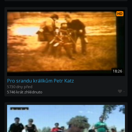
HD
18:26
Pro srandu králíkům Petr Katz
5730 dny před
-
5746 krát zhlédnuto