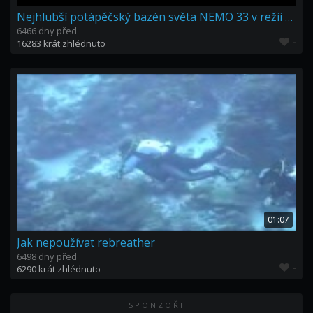
Nejhlubší potápěčský bazén světa NEMO 33 v režii AQUALUNG
6466 dny před
-
16283 krát zhlédnuto
01:07
Jak nepoužívat rebreather
6498 dny před
-
6290 krát zhlédnuto
SPONZOŘI