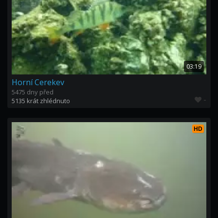
03:19
Horní Cerekev
5475 dny před
-
5135 krát zhlédnuto
HD