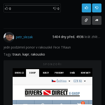
0
0
5404 dny před
,
4936
krát zhlédnuto
petr_slezak
jedn podzimní ponor v rakouské řece TRaun
Tagy:
traun
,
kapr
,
rakousko
SPONZOŘI