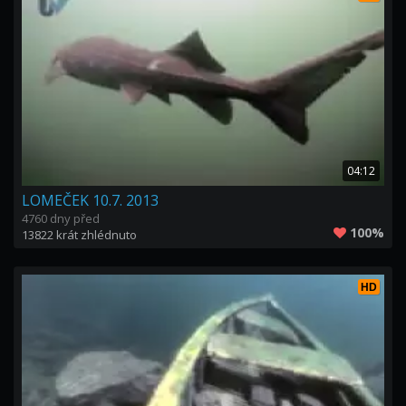
04:12
LOMEČEK 10.7. 2013
4760 dny před
100%
13822 krát zhlédnuto
HD