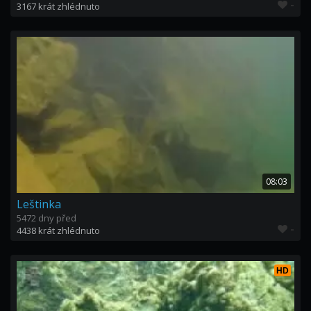
-
3167 krát zhlédnuto
08:03
Leštinka
5472 dny před
-
4438 krát zhlédnuto
HD