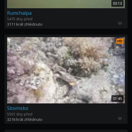
03:13
Rumchalpa
5475 dny před
-
3111 krát zhlédnuto
HD
01:45
Slovinsko
5501 dny před
-
3216 krát zhlédnuto