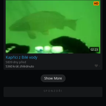
HD
02:23
Kapříci z Bílé vody
5839 dny před
-
5360 krát zhlédnuto
Show More
SPONZOŘI