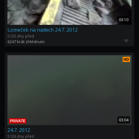
03:10
Lomeček na nádech 24.7. 2012
5125 dny před
-
6247 krát zhlédnuto
HD
03:04
PRIVATE
24.7. 2012
5126 dny před