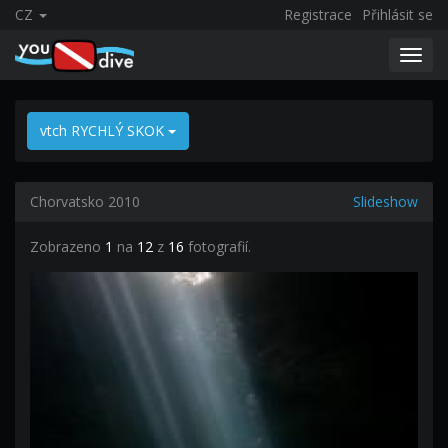
CZ
Registrace
Přihlásit se
Toggl
navig
vtch RYCHLÝ SKOK
Chorvatsko 2010
Slideshow
Zobrazeno
1
na
12
z
16
fotografií.