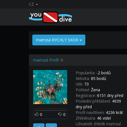
CZ
mamzul RYCHLÝ SKOK
mamzul Profil
Popularita:
-2 bodů
Aktivita:
85 bodů
Věk:
73
Pohlaví:
Žena
Registrace:
6151 dny před
Poslední přihlášení:
4939
dny před
Profil navštíven:
4236 krát
0
0
Zhlédnul/a:
46 videí
Uživatelé zhlédli mamzul