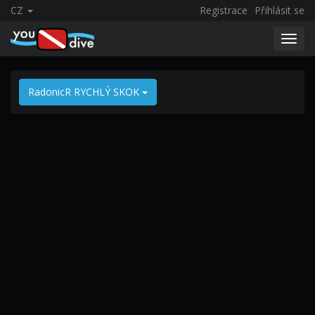
CZ
Registrace
Přihlásit se
Toggl
navig
RadonicR RYCHLÝ SKOK